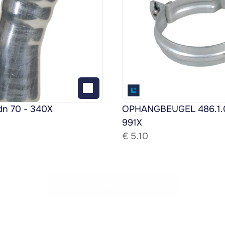
dn 70 - 340X
OPHANGBEUGEL 486.1.08
991X
€ 
5.10
Bekijk het gehele assortiment!