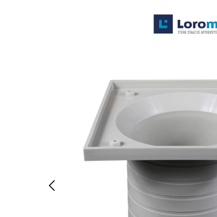
Systemen
Producten
Projecten
Contact
Poedercoaten
Over ons
Waarom Loromeij
Downloads
HWA