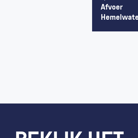
Afvoer 
Hemelwate