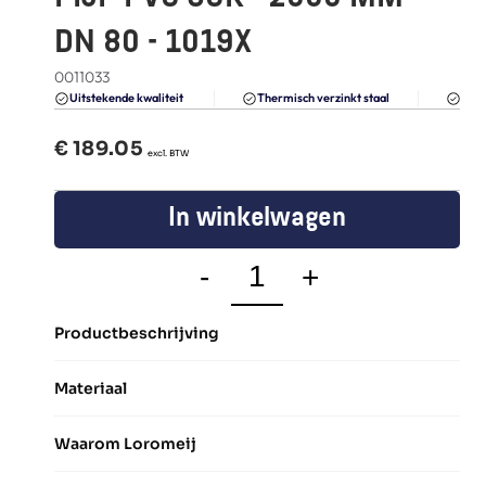
FAQ
DN 80 - 1019X
Blogs
0011033
Du
Uitstekende kwaliteit 
Thermisch verzinkt staal
€ 
189.05
  excl. BTW
In winkelwagen
-
+
Productbeschrijving
Materiaal
Waarom Loromeij