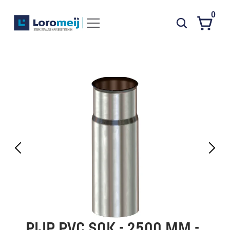
0
Systemen
Producten
Projecten
Contact
Poedercoaten
Over ons
Waarom Loromeij
Downloads
HWA
PIJP PVC SOK - 2500 MM - 