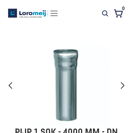
0
Systemen
Producten
Projecten
Contact
Poedercoaten
Over ons
Waarom Loromeij
Downloads
HWA
PIJP 1 SOK - 4000 MM - DN 