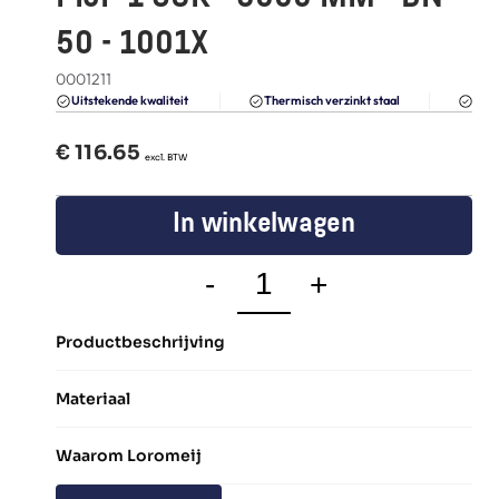
FAQ
50 - 1001X
Blogs
0001211
Du
Uitstekende kwaliteit 
Thermisch verzinkt staal
€ 
116.65
  excl. BTW
In winkelwagen
-
+
Productbeschrijving
Materiaal
Waarom Loromeij