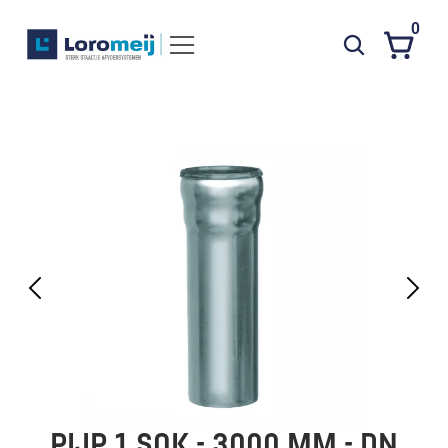
0
Systemen
Producten
Projecten
Contact
Poedercoaten
Over ons
Waarom Loromeij
Downloads
HWA
PIJP 1 SOK - 3000 MM - DN 