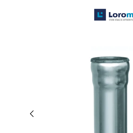
Systemen
Producten
Projecten
Contact
Poedercoaten
Over ons
Waarom Loromeij
Downloads
HWA