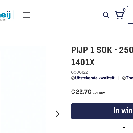
0
PIJP 1 SOK - 250
1401X
0000122
Uitstekende kwaliteit 
The
€ 
22.70
  excl. BTW
In wi
-