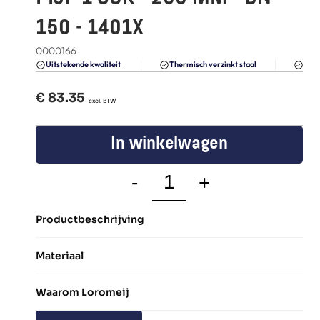
FAQ
150 - 1401X
Blogs
0000166
Du
Uitstekende kwaliteit 
Thermisch verzinkt staal
€ 
83.35
  excl. BTW
In winkelwagen
-
+
Productbeschrijving
Materiaal
Waarom Loromeij