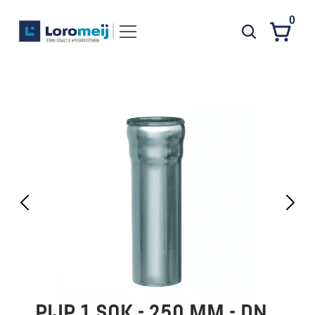
0
Systemen
Producten
Projecten
Contact
Poedercoaten
Over ons
Waarom Loromeij
Downloads
HWA
PIJP 1 SOK - 250 MM - DN 