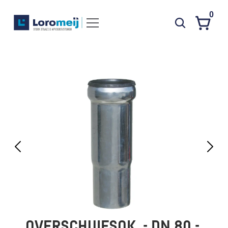
0
Systemen
Producten
Projecten
Contact
Poedercoaten
Over ons
Waarom Loromeij
Downloads
HWA
OVERSCHUIFSOK  - DN 80 - 