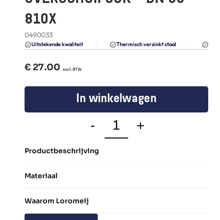
FAQ
810X
Blogs
0490033
Du
Uitstekende kwaliteit 
Thermisch verzinkt staal
€ 
27.00
  excl. BTW
In winkelwagen
-
+
Productbeschrijving
Materiaal
Waarom Loromeij