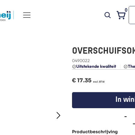
0
OVERSCHUIFSOK 
0490022
Uitstekende kwaliteit 
The
€ 
17.35
  excl. BTW
In wi
-
Productbeschrijving