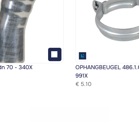
dn 70 - 340X
OPHANGBEUGEL 486.1.08
991X
€ 
5.10
Bekijk het gehele assortiment!