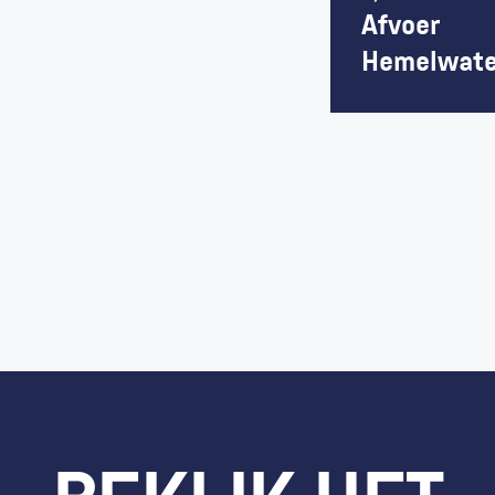
Afvoer 
Hemelwate