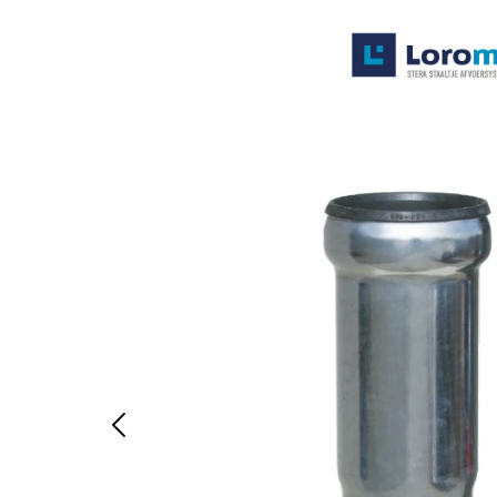
Systemen
Producten
Projecten
Contact
Poedercoaten
Over ons
Waarom Loromeij
Downloads
HWA