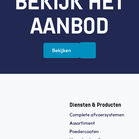
BEKIJK HET
AANBOD
Bekijken
Diensten & Producten
Complete afvoersystemen
A
ssortiment
P
oedercoaten