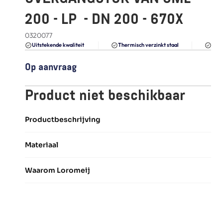
FAQ
200 - LP  - DN 200 - 670X
Blogs
0320077
Du
Uitstekende kwaliteit 
Thermisch verzinkt staal
Op aanvraag
Product niet beschikbaar
Productbeschrijving
Materiaal
Waarom Loromeij