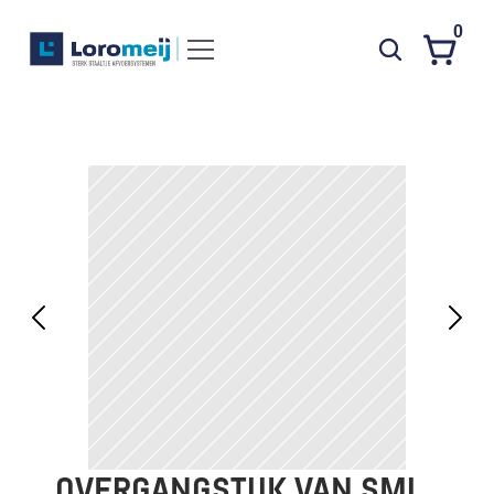
0
Systemen
Producten
Projecten
Contact
Poedercoaten
Over ons
Waarom Loromeij
Downloads
HWA
OVERGANGSTUK VAN SML 