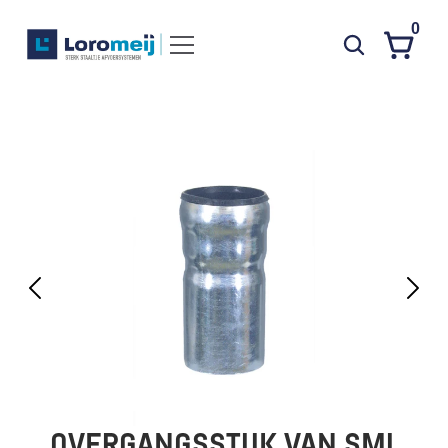
0
Systemen
Producten
Projecten
Contact
Poedercoaten
Over ons
Waarom Loromeij
Downloads
HWA
OVERGANGSSTUK VAN SML 