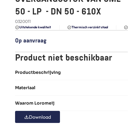
FAQ
50 - LP  - DN 50 - 610X
Blogs
0320011
Du
Uitstekende kwaliteit 
Thermisch verzinkt staal
Op aanvraag
Product niet beschikbaar
Productbeschrijving
Materiaal
Waarom Loromeij
Download