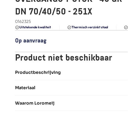
FAQ
DN 70/40/50 - 251X
Blogs
0162325
Du
Uitstekende kwaliteit 
Thermisch verzinkt staal
Op aanvraag
Product niet beschikbaar
Productbeschrijving
Materiaal
Waarom Loromeij