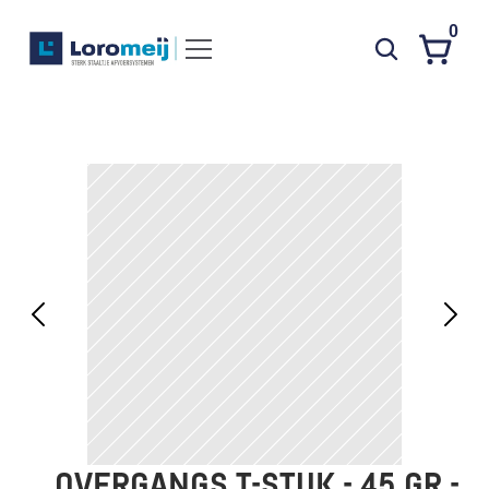
0
Systemen
Producten
Projecten
Contact
Poedercoaten
Over ons
Waarom Loromeij
Downloads
HWA
OVERGANGS T-STUK - 45 GR - 