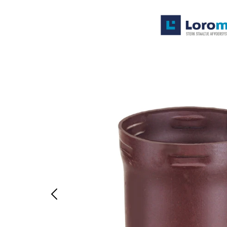
Systemen
Producten
Projecten
Contact
Poedercoaten
Over ons
Waarom Loromeij
Downloads
HWA