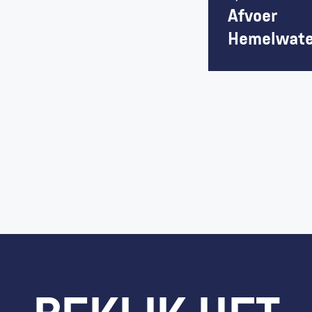
Afvoer 
Hemelwate