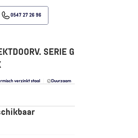
0547 27 26 96
KTDOORV. SERIE G  
X
rmisch verzinkt staal
Duurzaam
schikbaar