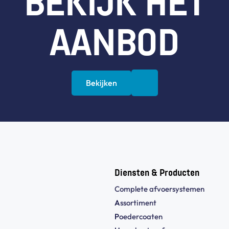
BEKIJK HET
AANBOD
Bekijken
Diensten & Producten
Complete afvoersystemen
A
ssortiment
P
oedercoaten