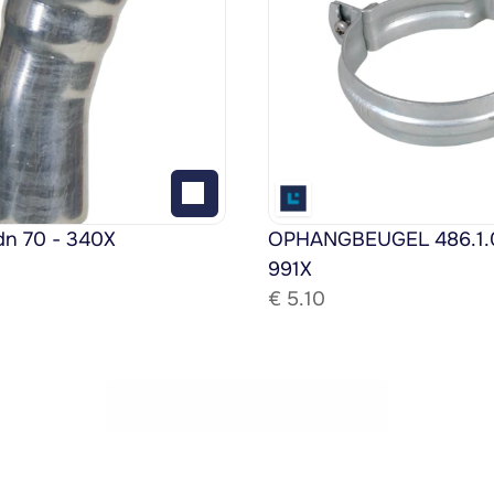
dn 70 - 340X
OPHANGBEUGEL 486.1.08
991X
€ 
5.10
Bekijk het gehele assortiment!