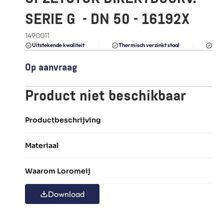
FAQ
SERIE G  - DN 50 - 16192X
Blogs
1490011
Du
Uitstekende kwaliteit 
Thermisch verzinkt staal
Op aanvraag
Product niet beschikbaar
Productbeschrijving
Materiaal
Waarom Loromeij
Download