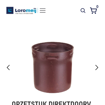
0
Systemen
Producten
Projecten
Contact
Poedercoaten
Over ons
Waarom Loromeij
Downloads
HWA
OPZETSTUK DIREKTDOORV. 