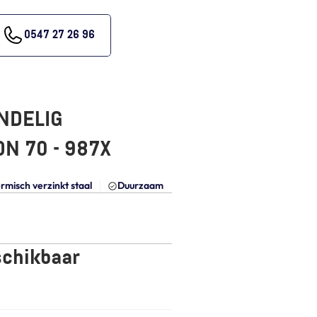
0547 27 26 96
DELIG 
DN 70 - 987X
rmisch verzinkt staal
Duurzaam
schikbaar