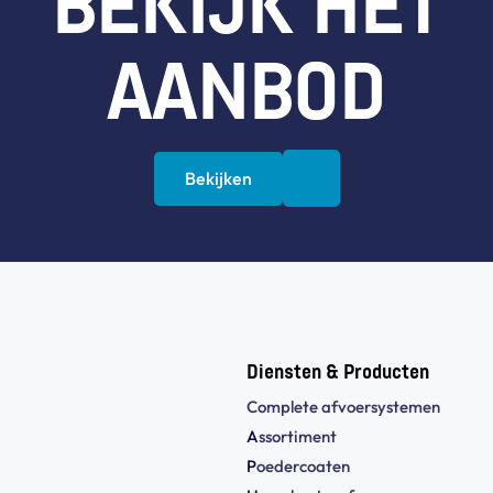
BEKIJK HET
AANBOD
Bekijken
Diensten & Producten
Complete afvoersystemen
A
ssortiment
P
oedercoaten