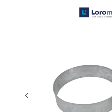
Systemen
Producten
Projecten
Contact
Poedercoaten
Over ons
Waarom Loromeij
Downloads
HWA