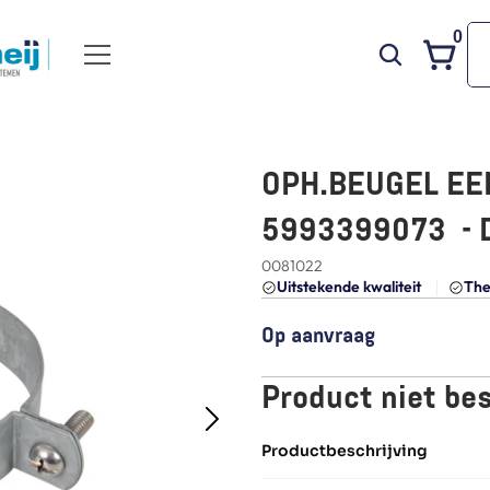
0
OPH.BEUGEL EEN
5993399073  - 
0081022
Uitstekende kwaliteit 
The
Op aanvraag
Product niet be
Productbeschrijving