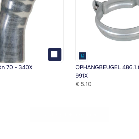
dn 70 - 340X
OPHANGBEUGEL 486.1.08
991X
€ 
5.10
Bekijk het gehele assortiment!