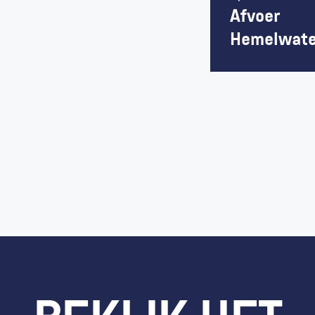
Afvoer 
Hemelwate