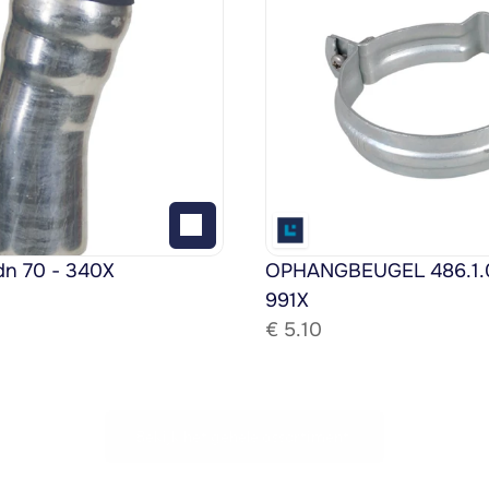
dn 70 - 340X
OPHANGBEUGEL 486.1.08
991X
€ 
5.10
Bekijk het gehele assortiment!