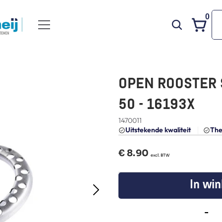
0
OPEN ROOSTER SE
50 - 16193X
1470011
Uitstekende kwaliteit 
The
€ 
8.90
  excl. BTW
In wi
-