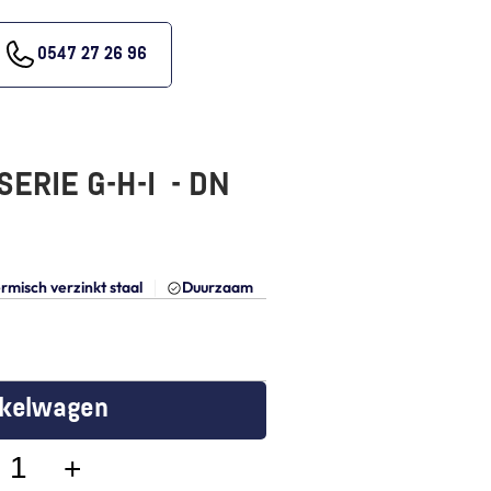
0547 27 26 96
RIE G-H-I  - DN 
rmisch verzinkt staal
Duurzaam
nkelwagen
+