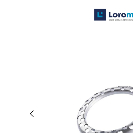
Systemen
Producten
Projecten
Contact
Poedercoaten
Over ons
Waarom Loromeij
Downloads
HWA