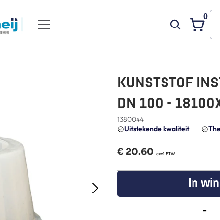
0
KUNSTSTOF INST
DN 100 - 18100
1380044
Uitstekende kwaliteit 
The
€ 
20.60
  excl. BTW
In wi
-