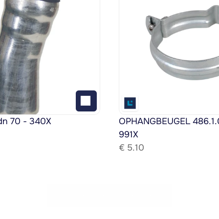
dn 70 - 340X
OPHANGBEUGEL 486.1.08
991X
€ 
5.10
Bekijk het gehele assortiment!