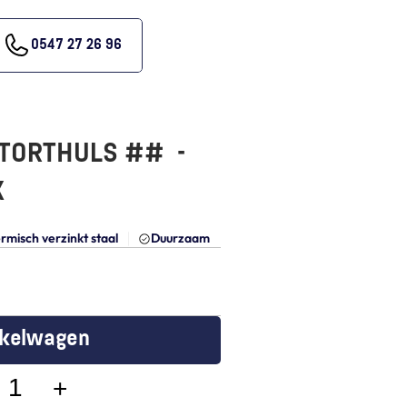
0547 27 26 96
ORTHULS ##  - 
X
rmisch verzinkt staal
Duurzaam
nkelwagen
+