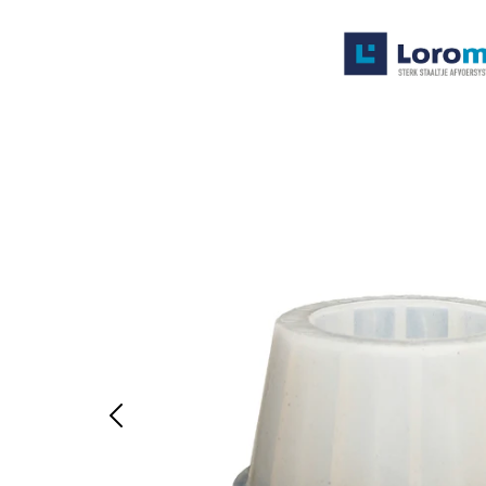
Systemen
Producten
Projecten
Contact
Poedercoaten
Over ons
Waarom Loromeij
Downloads
HWA