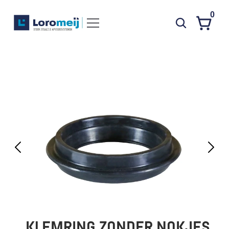
0
Systemen
Producten
Projecten
Contact
Poedercoaten
Over ons
Waarom Loromeij
Downloads
HWA
KLEMRING ZONDER NOKJES   