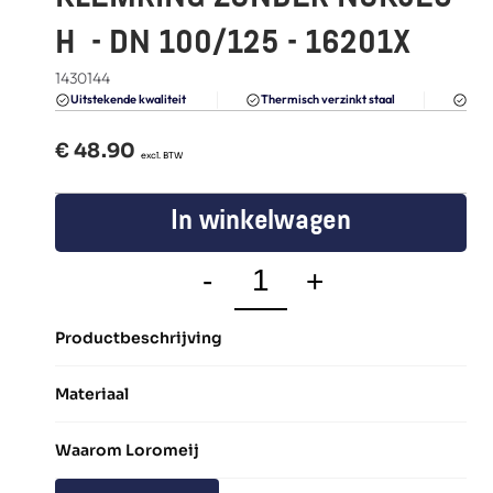
FAQ
H  - DN 100/125 - 16201X
Blogs
1430144
Du
Uitstekende kwaliteit 
Thermisch verzinkt staal
€ 
48.90
  excl. BTW
In winkelwagen
-
+
Productbeschrijving
Materiaal
Waarom Loromeij