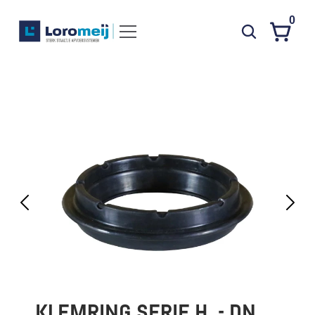
0
Systemen
Producten
Projecten
Contact
Poedercoaten
Over ons
Waarom Loromeij
Downloads
HWA
KLEMRING SERIE H  - DN  