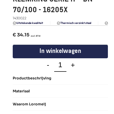
FAQ
70/100 - 16205X
Blogs
1430022
Du
Uitstekende kwaliteit 
Thermisch verzinkt staal
€ 
34.15
  excl. BTW
In winkelwagen
-
+
Productbeschrijving
Materiaal
Waarom Loromeij