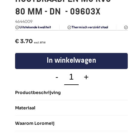
FAQ
80 MM - DN  - 09603X
Blogs
4644009
Du
Uitstekende kwaliteit 
Thermisch verzinkt staal
€ 
3.70
  excl. BTW
In winkelwagen
-
+
Productbeschrijving
Materiaal
Waarom Loromeij