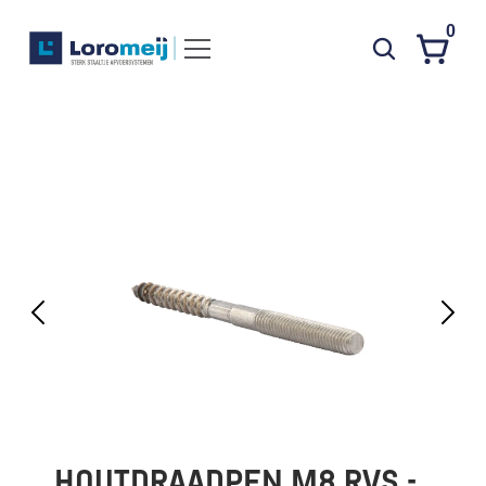
0
Systemen
Producten
Projecten
Contact
Poedercoaten
Over ons
Waarom Loromeij
Downloads
HWA
HOUTDRAADPEN M8 RVS - 