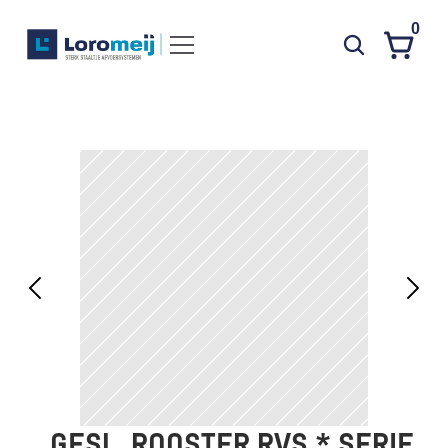
0
Systemen
Producten
Projecten
Contact
Poedercoaten
Over ons
Waarom Loromeij
Downloads
HWA
GESL. ROOSTER RVS * SERIE 