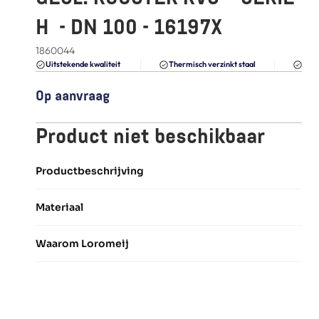
FAQ
H  - DN 100 - 16197X
Blogs
1860044
Du
Uitstekende kwaliteit 
Thermisch verzinkt staal
Op aanvraag
Product niet beschikbaar
Productbeschrijving
Materiaal
Waarom Loromeij