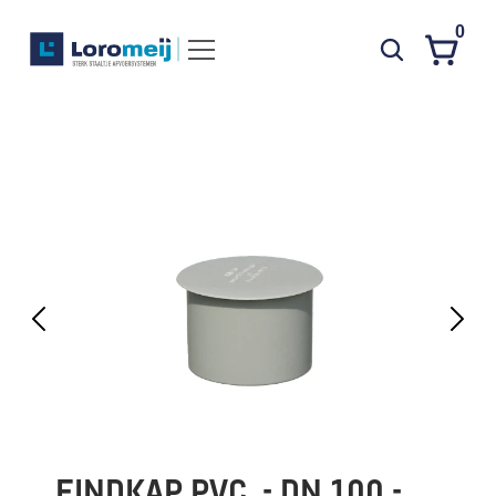
0
Systemen
Producten
Projecten
Contact
Poedercoaten
Over ons
Waarom Loromeij
Downloads
HWA
EINDKAP PVC  - DN 100 - 