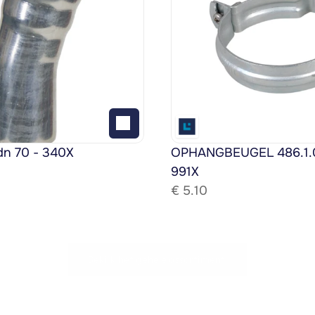
dn 70 - 340X
OPHANGBEUGEL 486.1.08
991X
€ 
5.10
Bekijk het gehele assortiment!