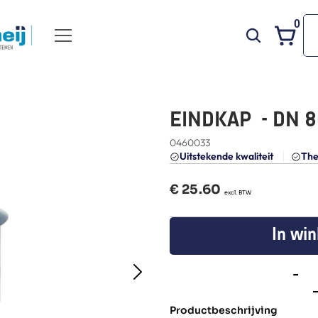
0
EINDKAP  - DN 8
0460033
Uitstekende kwaliteit 
The
€ 
25.60
  excl. BTW
In wi
-
Productbeschrijving