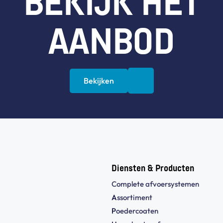
BEKIJK HET
AANBOD
Bekijken
Diensten & Producten
Complete afvoersystemen
A
ssortiment
P
oedercoaten