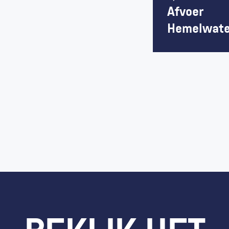
Afvoer 
Hemelwate