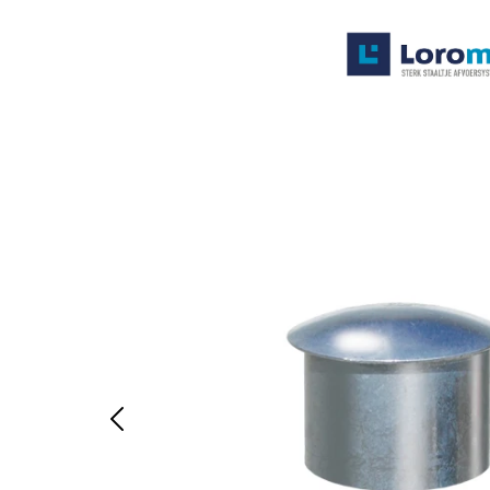
Systemen
Producten
Projecten
Contact
Poedercoaten
Over ons
Waarom Loromeij
Downloads
HWA