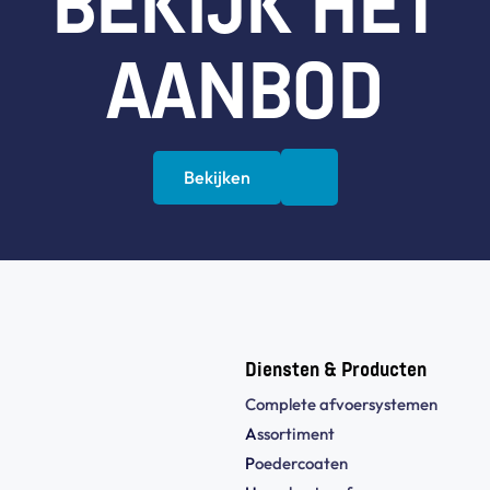
BEKIJK HET
AANBOD
Bekijken
Diensten & Producten
Complete afvoersystemen
A
ssortiment
P
oedercoaten