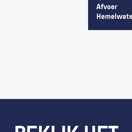
Afvoer 
Hemelwate