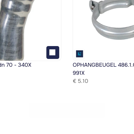
dn 70 - 340X
OPHANGBEUGEL 486.1.08
991X
€ 
5.10
Bekijk het gehele assortiment!