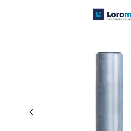
Systemen
Producten
Projecten
Contact
Poedercoaten
Over ons
Waarom Loromeij
Downloads
HWA