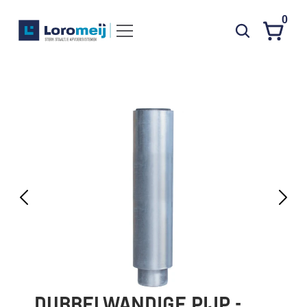
0
Systemen
Producten
Projecten
Contact
Poedercoaten
Over ons
Waarom Loromeij
Downloads
HWA
DUBBELWANDIGE PIJP - 