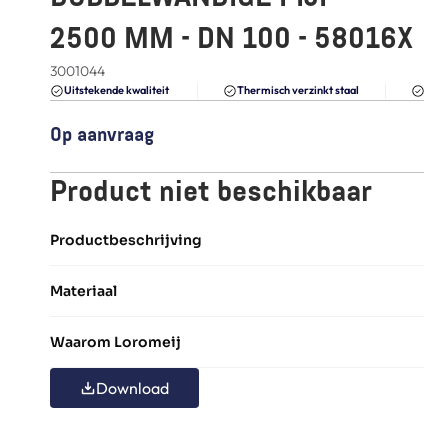
FAQ
2500 MM - DN 100 - 58016X
Blogs
3001044
Du
Uitstekende kwaliteit 
Thermisch verzinkt staal
Op aanvraag
Product niet beschikbaar
Productbeschrijving
Materiaal
Waarom Loromeij
Download