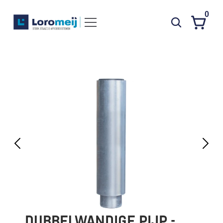
0
Systemen
Producten
Projecten
Contact
Poedercoaten
Over ons
Waarom Loromeij
Downloads
HWA
DUBBELWANDIGE PIJP - 