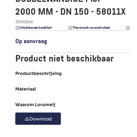
FAQ
2000 MM - DN 150 - 58011X
Blogs
3000866
Du
Uitstekende kwaliteit 
Thermisch verzinkt staal
Op aanvraag
Product niet beschikbaar
Productbeschrijving
Materiaal
Waarom Loromeij
Download