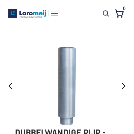
0
Systemen
Producten
Projecten
Contact
Poedercoaten
Over ons
Waarom Loromeij
Downloads
HWA
DUBBELWANDIGE PIJP - 