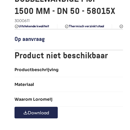
FAQ
1500 MM - DN 50 - 58015X
Blogs
3000611
Du
Uitstekende kwaliteit 
Thermisch verzinkt staal
Op aanvraag
Product niet beschikbaar
Productbeschrijving
Materiaal
Waarom Loromeij
Download