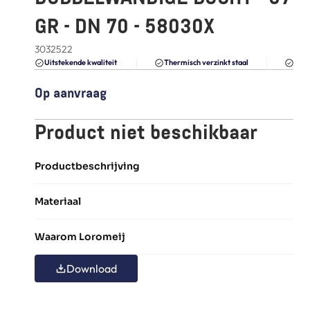
FAQ
GR - DN 70 - 58030X
Blogs
3032522
Du
Uitstekende kwaliteit 
Thermisch verzinkt staal
Op aanvraag
Product niet beschikbaar
Productbeschrijving
Materiaal
Waarom Loromeij
Download