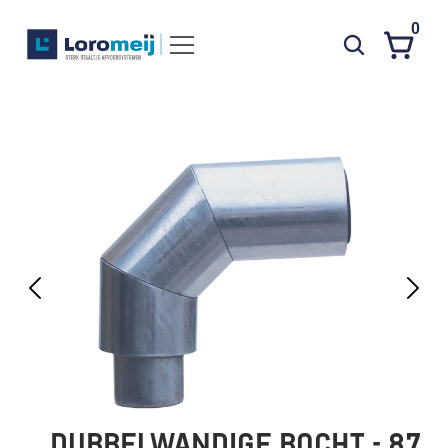
0
Systemen
Producten
Projecten
Contact
Poedercoaten
Over ons
Waarom Loromeij
Downloads
HWA
DUBBELWANDIGE BOCHT - 87 