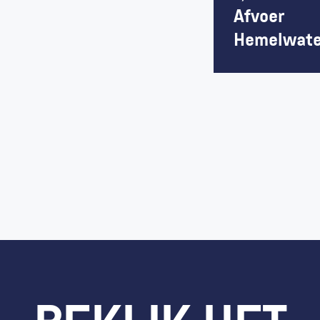
Afvoer 
Hemelwate