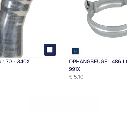
dn 70 - 340X
OPHANGBEUGEL 486.1.08
991X
€ 
5.10
Bekijk het gehele assortiment!