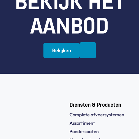
BEKIJK HET
AANBOD
Bekijken
Diensten & Producten
Complete afvoersystemen
A
ssortiment
P
oedercoaten