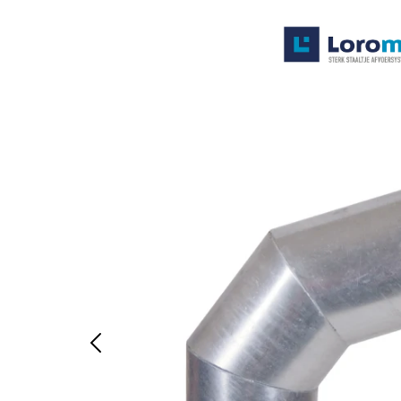
Systemen
Producten
Projecten
Contact
Poedercoaten
Over ons
Waarom Loromeij
Downloads
HWA