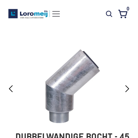
0
Systemen
Producten
Projecten
Contact
Poedercoaten
Over ons
Waarom Loromeij
Downloads
HWA
DUBBELWANDIGE BOCHT - 45 