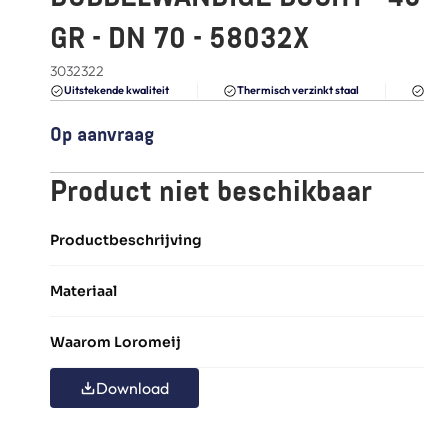
FAQ
GR - DN 70 - 58032X
Blogs
3032322
Du
Uitstekende kwaliteit 
Thermisch verzinkt staal
Op aanvraag
Product niet beschikbaar
Productbeschrijving
Materiaal
Waarom Loromeij
Download