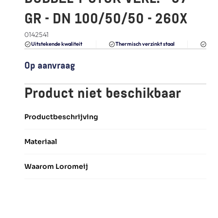
FAQ
GR - DN 100/50/50 - 260X
Blogs
0142541
Du
Uitstekende kwaliteit 
Thermisch verzinkt staal
Op aanvraag
Product niet beschikbaar
Productbeschrijving
Materiaal
Waarom Loromeij