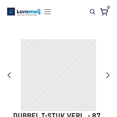
0
Systemen
Producten
Projecten
Contact
Poedercoaten
Over ons
Waarom Loromeij
Downloads
HWA
DUBBEL T-STUK VERL. - 87 