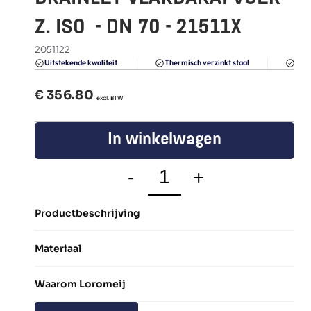
FAQ
Z. ISO  - DN 70 - 21511X
Blogs
2051122
Du
Uitstekende kwaliteit 
Thermisch verzinkt staal
€ 
356.80
  excl. BTW
In winkelwagen
-
+
Productbeschrijving
Materiaal
Waarom Loromeij