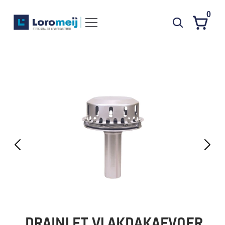
0
Systemen
Producten
Projecten
Contact
Poedercoaten
Over ons
Waarom Loromeij
Downloads
HWA
DRAINLET VLAKDAKAFVOER 