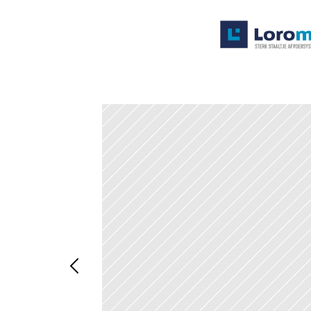
Systemen
Producten
Projecten
Contact
Poedercoaten
Over ons
Waarom Loromeij
Downloads
HWA