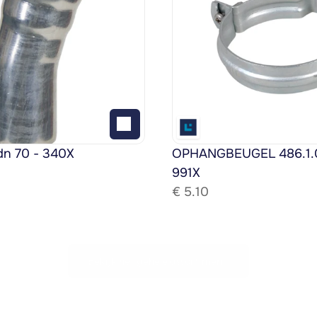
dn 70 - 340X
OPHANGBEUGEL 486.1.08
991X
€ 
5.10
Bekijk het gehele assortiment!