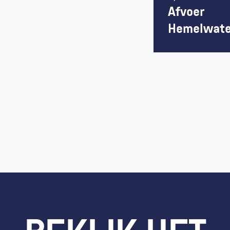
Afvoer 
Hemelwate