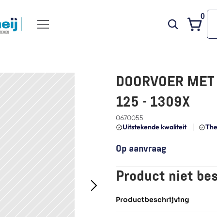
0
DOORVOER MET P
125 - 1309X
0670055
Uitstekende kwaliteit 
The
Op aanvraag
Product niet be
Productbeschrijving