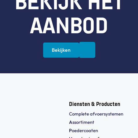
BEKIJK HET
AANBOD
Bekijken
Diensten & Producten
Complete afvoersystemen
A
ssortiment
P
oedercoaten