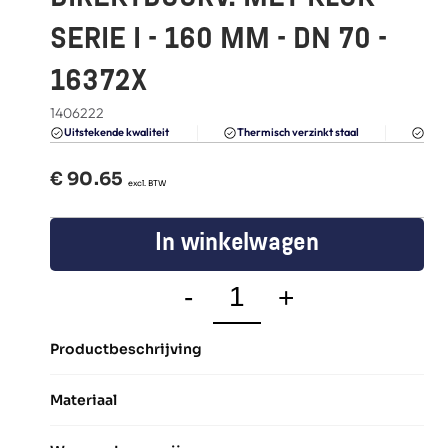
FAQ
SERIE I - 160 MM - DN 70 - 
Blogs
16372X
1406222
Du
Uitstekende kwaliteit 
Thermisch verzinkt staal
€ 
90.65
  excl. BTW
In winkelwagen
-
+
Productbeschrijving
Materiaal