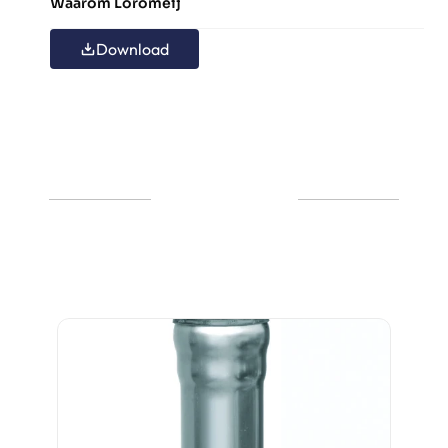
Waarom Loromeij
Download