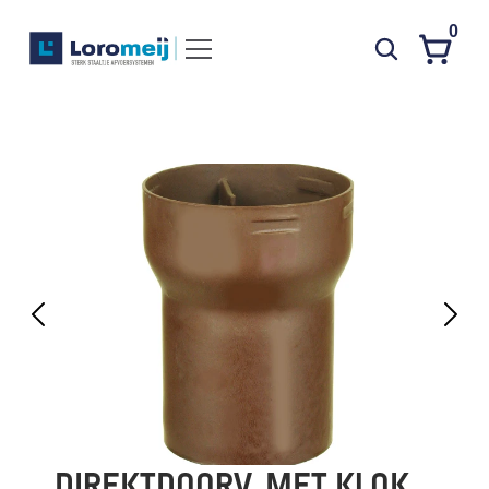
0
Systemen
Producten
Projecten
Contact
Poedercoaten
Over ons
Waarom Loromeij
Downloads
HWA
DIREKTDOORV. MET KLOK 