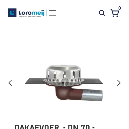
0
Systemen
Producten
Projecten
Contact
Poedercoaten
Over ons
Waarom Loromeij
Downloads
HWA
DAKAFVOER  - DN 70 - 