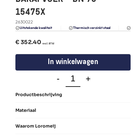
FAQ
15475X
Blogs
2630022
Du
Uitstekende kwaliteit 
Thermisch verzinkt staal
€ 
352.40
  excl. BTW
In winkelwagen
-
+
Productbeschrijving
Materiaal
Waarom Loromeij