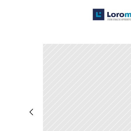
Systemen
Producten
Projecten
Contact
Poedercoaten
Over ons
Waarom Loromeij
Downloads
HWA