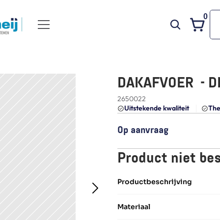
0
DAKAFVOER  - D
2650022
Uitstekende kwaliteit 
The
Op aanvraag
Product niet be
Productbeschrijving
Materiaal