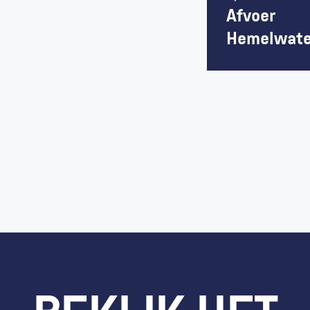
Afvoer 
Hemelwate