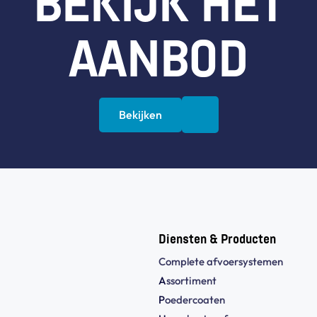
BEKIJK HET
AANBOD
Bekijken
Diensten & Producten
Complete afvoersystemen
A
ssortiment
P
oedercoaten