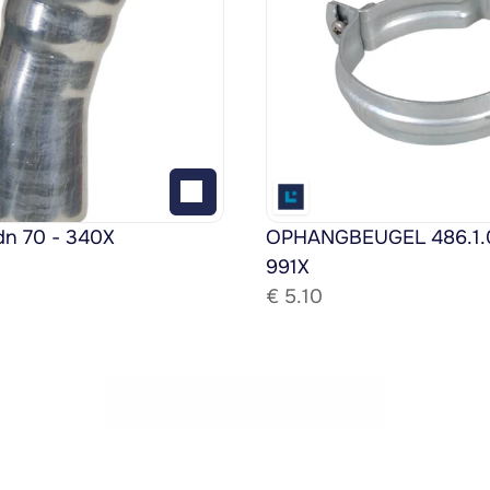
dn 70 - 340X
OPHANGBEUGEL 486.1.08
991X
€ 
5.10
Bekijk het gehele assortiment!