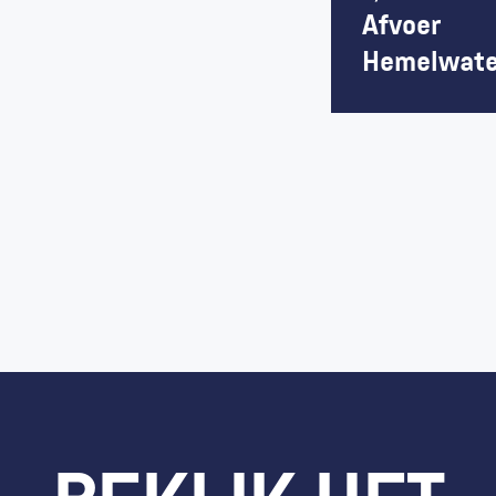
Afvoer 
Hemelwate