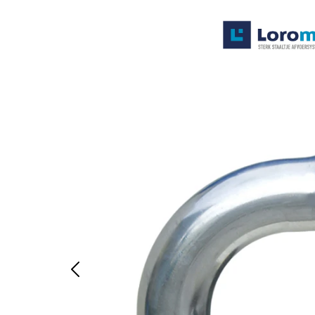
Systemen
Producten
Projecten
Contact
Poedercoaten
Over ons
Waarom Loromeij
Downloads
HWA