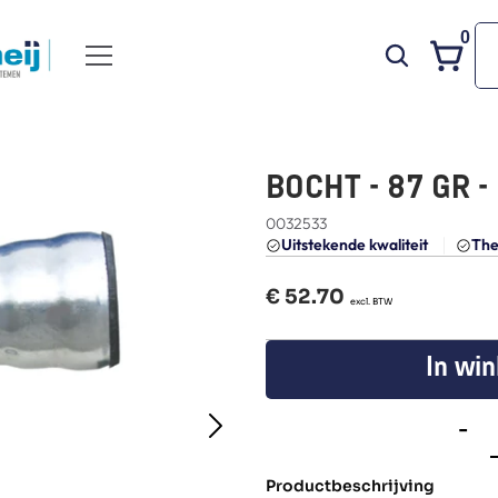
0
BOCHT - 87 GR -
0032533
Uitstekende kwaliteit 
The
€ 
52.70
  excl. BTW
In wi
-
Productbeschrijving