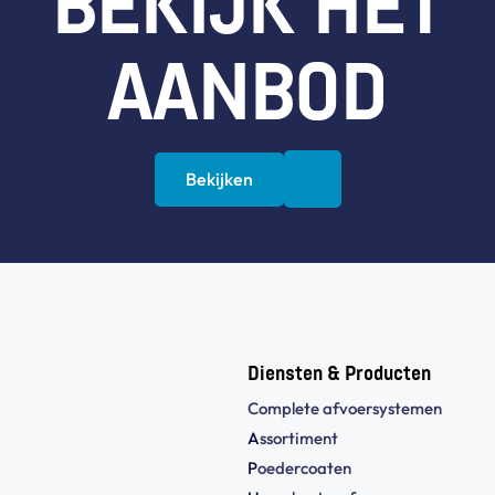
BEKIJK HET
AANBOD
Bekijken
Diensten & Producten
Complete afvoersystemen
A
ssortiment
P
oedercoaten