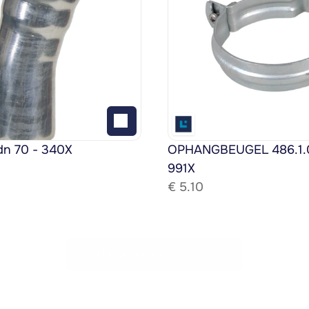
dn 70 - 340X
OPHANGBEUGEL 486.1.08
991X
€ 
5.10
Bekijk het gehele assortiment!