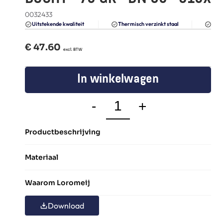
FAQ
0032433
Blogs
Du
Uitstekende kwaliteit 
Thermisch verzinkt staal
€ 
47.60
  excl. BTW
In winkelwagen
-
+
Productbeschrijving
Materiaal
Waarom Loromeij
Download