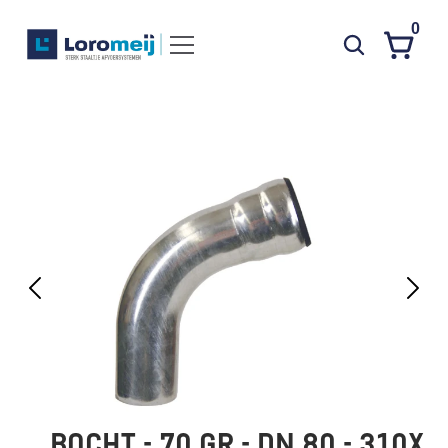
0
Systemen
Producten
Projecten
Contact
Poedercoaten
Over ons
Waarom Loromeij
Downloads
HWA
BOCHT - 70 GR - DN 80 - 310X