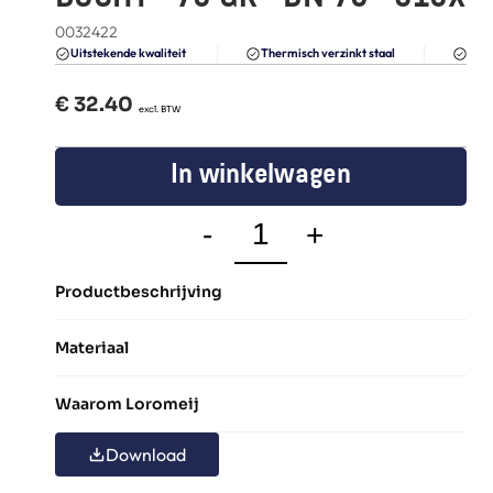
FAQ
0032422
Blogs
Du
Uitstekende kwaliteit 
Thermisch verzinkt staal
€ 
32.40
  excl. BTW
In winkelwagen
-
+
Productbeschrijving
Materiaal
Waarom Loromeij
Download