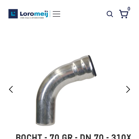
0
Systemen
Producten
Projecten
Contact
Poedercoaten
Over ons
Waarom Loromeij
Downloads
HWA
BOCHT - 70 GR - DN 70 - 310X