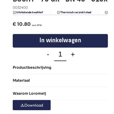
FAQ
0032400
Blogs
Du
Uitstekende kwaliteit 
Thermisch verzinkt staal
€ 
10.80
  excl. BTW
In winkelwagen
-
+
Productbeschrijving
Materiaal
Waarom Loromeij
Download