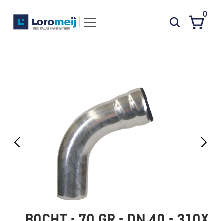
0
Systemen
Producten
Projecten
Contact
Poedercoaten
Over ons
Waarom Loromeij
Downloads
HWA
BOCHT - 70 GR - DN 40 - 310X