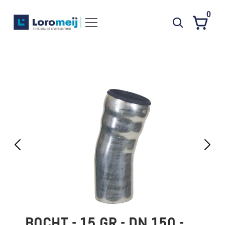
0
Systemen
Producten
Projecten
Contact
Poedercoaten
Over ons
Waarom Loromeij
Downloads
HWA
BOCHT - 15 GR - DN 150 - 