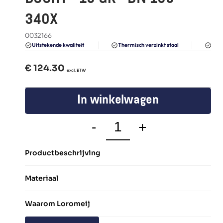
FAQ
340X
Blogs
0032166
Du
Uitstekende kwaliteit 
Thermisch verzinkt staal
€ 
124.30
  excl. BTW
In winkelwagen
-
+
Productbeschrijving
Materiaal
Waarom Loromeij