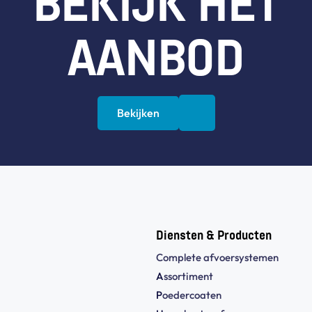
BEKIJK HET
AANBOD
Bekijken
Diensten & Producten
Complete afvoersystemen
A
ssortiment
P
oedercoaten