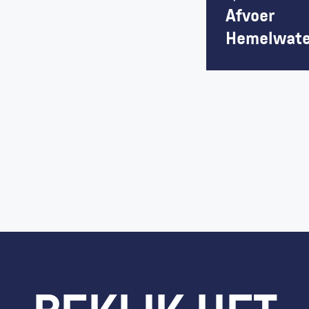
Afvoer 
Hemelwate