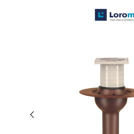
Systemen
Producten
Projecten
Contact
Poedercoaten
Over ons
Waarom Loromeij
Downloads
HWA