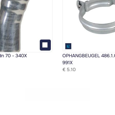
dn 70 - 340X
OPHANGBEUGEL 486.1.08
991X
€ 
5.10
Bekijk het gehele assortiment!