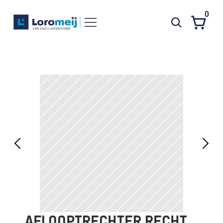
0
Systemen
Producten
Projecten
Contact
Poedercoaten
Over ons
Waarom Loromeij
Downloads
HWA
AFLOOPTRECHTER RECHT 