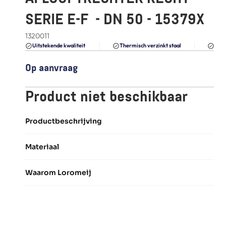
FAQ
SERIE E-F  - DN 50 - 15379X
Blogs
1320011
Du
Uitstekende kwaliteit 
Thermisch verzinkt staal
Op aanvraag
Product niet beschikbaar
Productbeschrijving
Materiaal
Waarom Loromeij