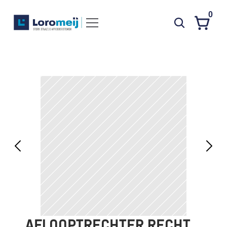
0
Systemen
Producten
Projecten
Contact
Poedercoaten
Over ons
Waarom Loromeij
Downloads
HWA
AFLOOPTRECHTER RECHT 