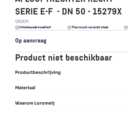
FAQ
SERIE E-F  - DN 50 - 15279X
Blogs
1310011
Du
Uitstekende kwaliteit 
Thermisch verzinkt staal
Op aanvraag
Product niet beschikbaar
Productbeschrijving
Materiaal
Waarom Loromeij