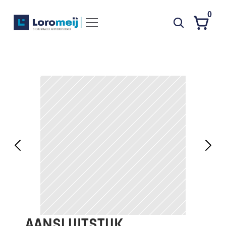
0
Systemen
Producten
Projecten
Contact
Poedercoaten
Over ons
Waarom Loromeij
Downloads
HWA
AANSLUITSTUK 