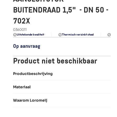
FAQ
BUITENDRAAD 1,5"  - DN 50 - 
Blogs
702X
0360011
Du
Uitstekende kwaliteit 
Thermisch verzinkt staal
Op aanvraag
Product niet beschikbaar
Productbeschrijving
Materiaal
Waarom Loromeij