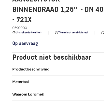
FAQ
BINNENDRAAD 1,25"  - DN 40 
Blogs
- 721X
0390000
Du
Uitstekende kwaliteit 
Thermisch verzinkt staal
Op aanvraag
Product niet beschikbaar
Productbeschrijving
Materiaal
Waarom Loromeij