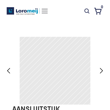
0
Systemen
Producten
Projecten
Contact
Poedercoaten
Over ons
Waarom Loromeij
Downloads
HWA
AANSLUITSTUK 